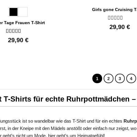
Girls gone Cruising T
r Tage Frauen T-Shirt
Bewertet
29,90
€
mit
0
Bewertet
29,90
€
von
mit
5
von 5
5
1
2
3
4
 T-Shirts für echte Ruhrpottmädchen –
ungsstück ist so wandelbar wie das T-Shirt und für ein echtes
Ruhrp
rst, in der Kneipe mit den Mädels anstößt oder einfach nur zeigst, wo 
r geht’s nicht um Mode, hier geht’s um Heimatgefühl!