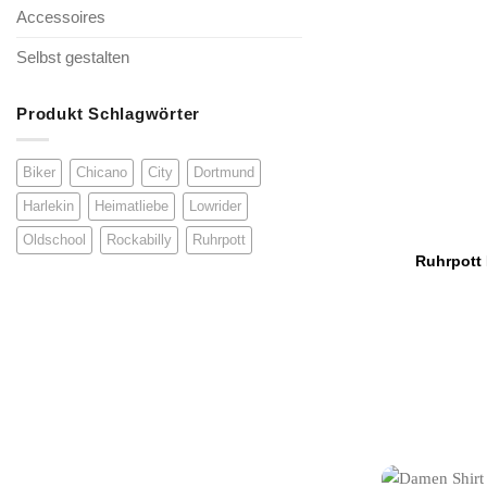
Accessoires
Selbst gestalten
Produkt Schlagwörter
Biker
Chicano
City
Dortmund
Harlekin
Heimatliebe
Lowrider
Oldschool
Rockabilly
Ruhrpott
Ruhrpott F