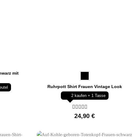
hwarz mit
Ruhrpott Shirt Frauen Vintage Look
eutel
2 kaufen + 1 Tasse
Bewertet
24,90
€
mit
0
von
5