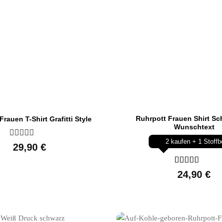
Ruhrpott Frauen Shirt Sc
rauen T-Shirt Grafitti Style
Wunschtext
2 kaufen + 1 Stoffb
Bewertet
29,90
€
mit
0
von
Bewertet
24,90
€
5
mit
5
von 5