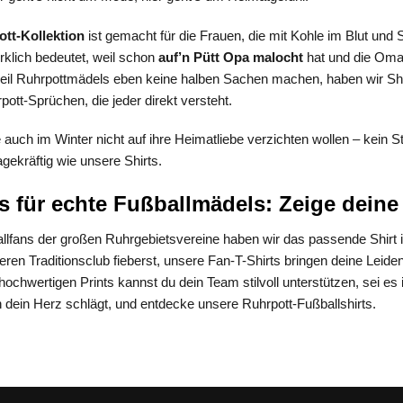
tt-Kollektion
ist gemacht für die Frauen, die mit Kohle im Blut und
rklich bedeutet, weil schon
auf’n Pütt
Opa malocht
hat und die Oma g
eil Ruhrpottmädels eben keine halben Sachen machen, haben wir Shi
ott-Sprüchen, die jeder direkt versteht.
e auch im Winter nicht auf ihre Heimatliebe verzichten wollen – kein S
ekräftig wie unsere Shirts.
s für echte Fußballmädels: Zeige deine
llfans der großen Ruhrgebietsvereine haben wir das passende Shirt
eren Traditionsclub fieberst, unsere Fan-T-Shirts bringen deine Leid
chwertigen Prints kannst du dein Team stilvoll unterstützen, sei es i
 dein Herz schlägt, und entdecke unsere Ruhrpott-Fußballshirts.