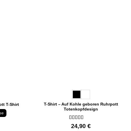
T-Shirt – Auf Kohle geboren Ruhrpott
tt T-Shirt
Totenkopfdesign
se
Bewertet
24,90
€
mit
5
von 5