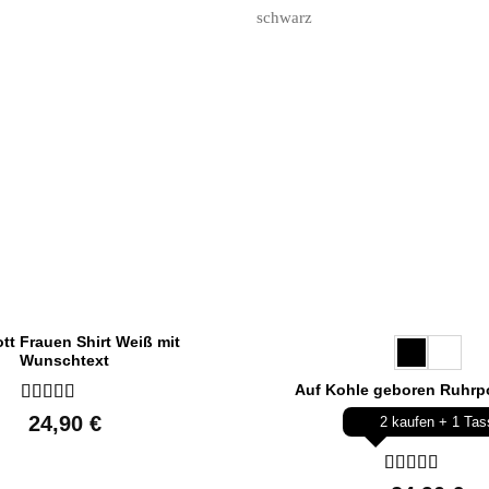
tt Frauen Shirt Weiß mit
Wunschtext
Auf Kohle geboren Ruhrpo
Bewertet
24,90
€
2 kaufen + 1 Tas
mit
5
von 5
Bewertet