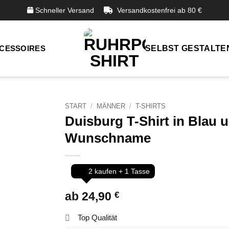
Schneller Versand
Versandkostenfrei ab 80 €
CESSOIRES
SELBST GESTALTE
START
/
MÄNNER
/
T-SHIRTS
Duisburg T-Shirt in Blau 
Wunschname
2 kaufen + 1 Tasse
ab
24,90
€
Top Qualität