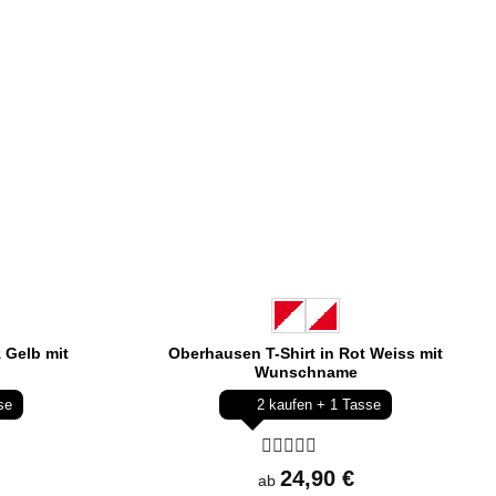
 Gelb mit
Oberhausen T-Shirt in Rot Weiss mit
Wunschname
se
2 kaufen + 1 Tasse
Bewertet
24,90
€
ab
mit