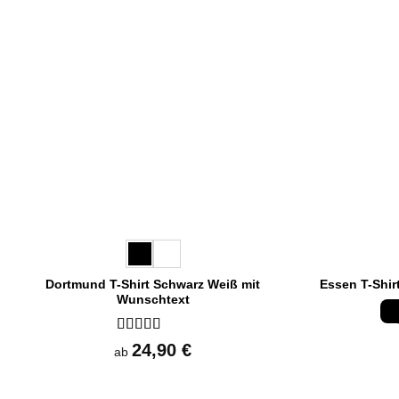
Dortmund T-Shirt Schwarz Weiß mit
Essen T-Shir
Wunschtext
Bewertet
24,90
€
ab
mit
5
von 5