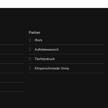
0
von
5
Partner
Iflock
Aufkleberwunsch
Tierfotodruck
Körperschmiede Unna