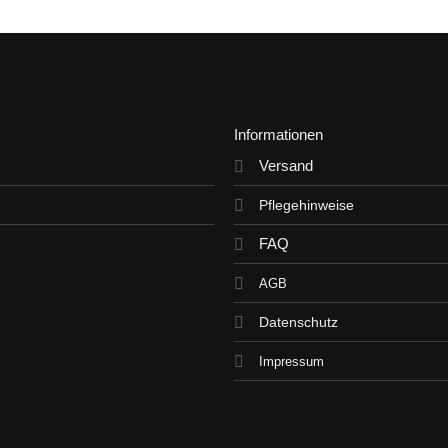
0
von
5
Informationen
Versand
Pflegehinweise
FAQ
AGB
Datenschutz
Impressum