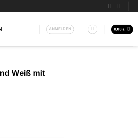
N
ANMELDEN
0,00
€
und Weiß mit