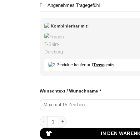
Angenehmes Tragegefühl
Kombinierbar mit:
2 Produkte kaufen = 1
Tasse
gratis
Wunschtext / Wunschname
*
Duisburg T-Shirt in Blau und Weiß mit Wuns
IN DEN WAREN