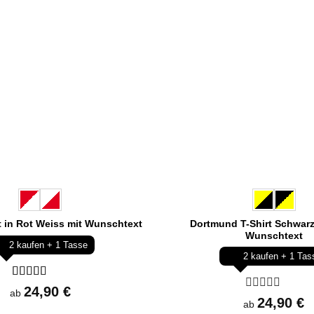
Dortmund T-Shirt Schwarz
t in Rot Weiss mit Wunschtext
Wunschtext
2 kaufen + 1 Tasse
2 kaufen + 1 Tas
Bewertet
24,90
€
ab
mit
5
von 5
Bewertet
24,90
€
ab
mit