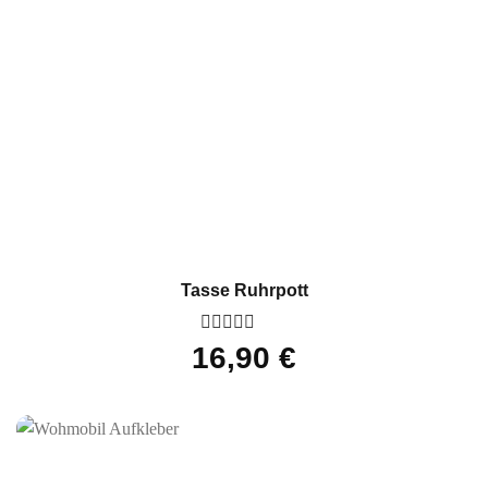
Tasse Ruhrpott
Bewertet
16,90
€
mit
0
von
5