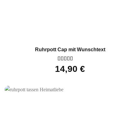
Ruhrpott Cap mit Wunschtext
Bewertet
14,90
€
mit
5
von 5