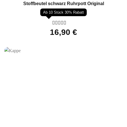
Stoffbeutel schwarz Ruhrpott Original
Ab 10 Stück 30% Rabatt
Bewertet
16,90
€
mit
0
von
5