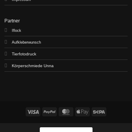
Partner
Iflock
Aufkleberwunsch
Tierfotodruck
Körperschmiede Unna
Visa
PayPal
MasterCard
Apple
Sepa
Pay