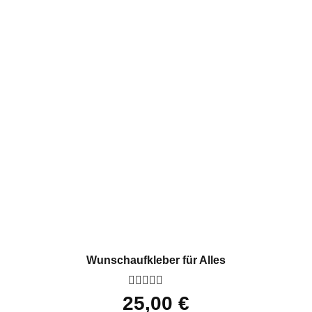
Wunschaufkleber für Alles
Bewertet
25,00
€
mit