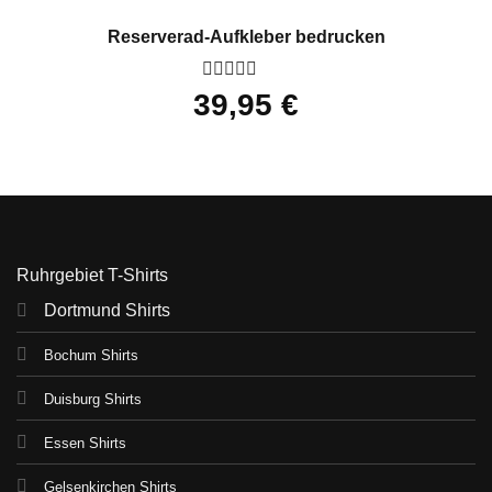
Reserverad-Aufkleber bedrucken
Bewertet
39,95
€
mit
0
von
5
Ruhrgebiet T-Shirts
Dortmund Shirts
Bochum Shirts
Duisburg Shirts
Essen Shirts
Gelsenkirchen Shirts