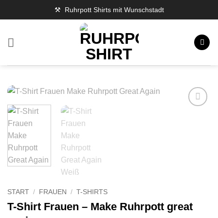
Zum
⚒️ Ruhrpott Shirts mit Wunschstadt
Inhalt
springen
START
/
FRAUEN
/
T-SHIRTS
T-Shirt Frauen – Make Ruhrpott great