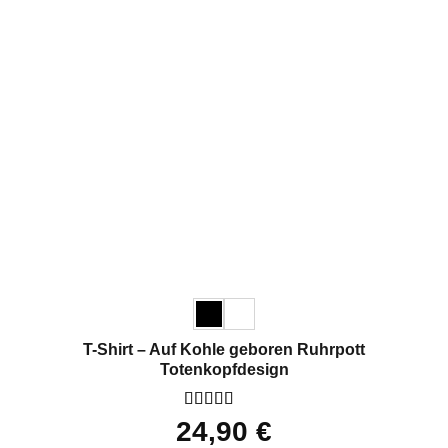
T-Shirt – Auf Kohle geboren Ruhrpott
Totenkopfdesign
Bewertet
24,90
€
mit
5
von 5