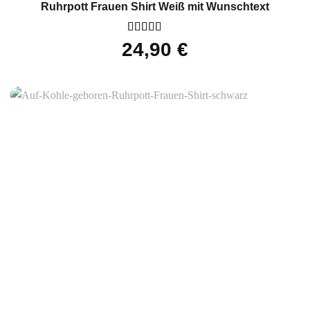
Ruhrpott Frauen Shirt Weiß mit Wunschtext
Bewertet
24,90
€
mit
5
von 5