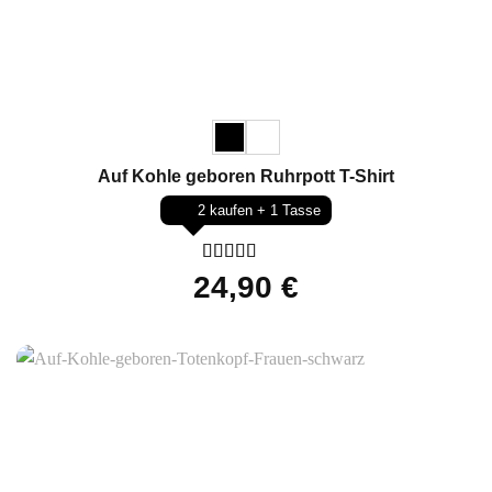
Auf Kohle geboren Ruhrpott T-Shirt
2 kaufen + 1 Tasse
Bewertet
24,90
€
mit
5
von 5