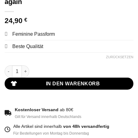
again
24,90
€
Feminine Passform
Beste Qualität
ZURÜCKSETZEN
T-Shirt Frauen - Make Ruhrpott great again Menge
IN DEN WARENKORB
Kostenloser Versand
ab 80€
Gilt für Versand innerhalb Deutschlands
Alle Artikel sind innerhalb
von 48h versandfertig
Für Bestellungen von Montag bis Donnerstag