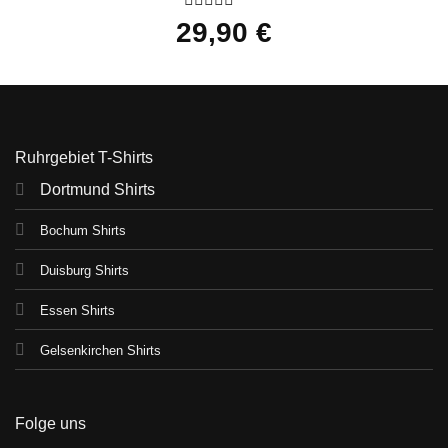
Bewertet
29,90
€
mit
0
von
5
Ruhrgebiet T-Shirts
Dortmund Shirts
Bochum Shirts
Duisburg Shirts
Essen Shirts
Gelsenkirchen Shirts
Folge uns