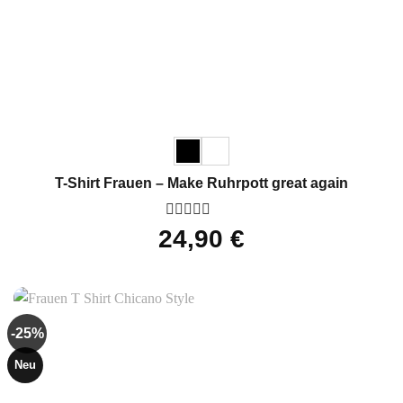
T-Shirt Frauen – Make Ruhrpott great again
Bewertet
24,90
€
mit
0
von
5
-25%
Neu