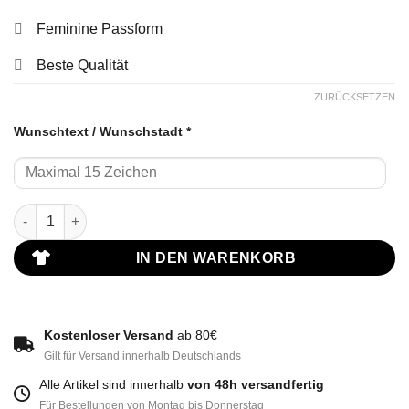
Feminine Passform
Beste Qualität
ZURÜCKSETZEN
Wunschtext / Wunschstadt
*
Cropped T-Shirt Frauen in Schwarz Menge
IN DEN WARENKORB
Kostenloser Versand
ab 80€
Gilt für Versand innerhalb Deutschlands
Alle Artikel sind innerhalb
von 48h versandfertig
Für Bestellungen von Montag bis Donnerstag