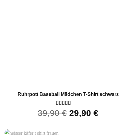
Ruhrpott Baseball Mädchen T-Shirt schwarz
Bewertet
39,90
€
29,90
€
mit
5
von 5