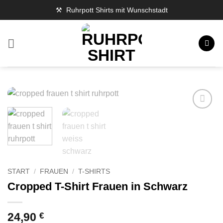
Zum
⚒️ Ruhrpott Shirts mit Wunschstadt
Inhalt
springen
START
/
FRAUEN
/
T-SHIRTS
Cropped T-Shirt Frauen in Schwarz
24,90
€