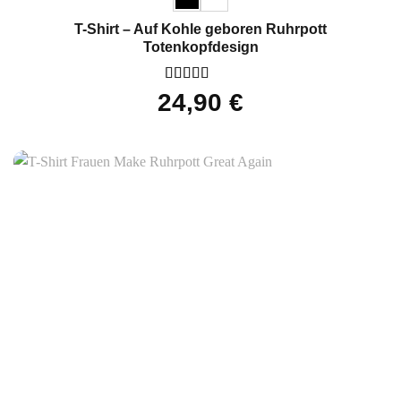
T-Shirt – Auf Kohle geboren Ruhrpott
Totenkopfdesign
Bewertet
24,90
€
mit
5
von 5