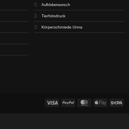
Aufkleberwunsch
Tierfotodruck
Körperschmiede Unna
Visa
PayPal
MasterCard
Apple
Se
Pay