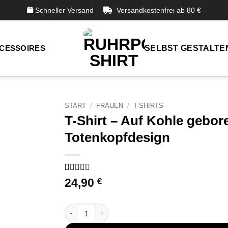
Schneller Versand
Versandkostenfrei ab 80 €
CESSOIRES
SELBST GESTALTE
START
/
FRAUEN
/
T-SHIRTS
T-Shirt – Auf Kohle gebor
Totenkopfdesign
Bewertet
29
24,90
€
mit
5
von 5,
basierend
auf
T-Shirt - Auf Kohle geboren Ruhrpott Totenko
Kundenbewertungen