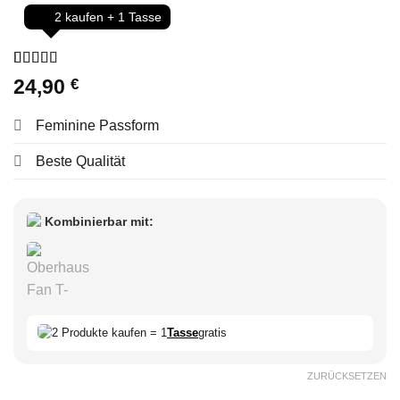
2 kaufen + 1 Tasse
Bewertet
30
24,90
€
mit
5
von 5,
basierend
auf
Feminine Passform
Kundenbewertungen
Beste Qualität
Kombinierbar mit:
2 Produkte kaufen = 1
Tasse
gratis
ZURÜCKSETZEN