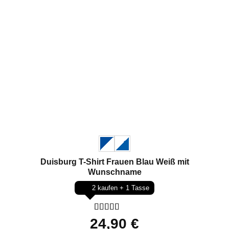
Duisburg T-Shirt Frauen Blau Weiß mit
Wunschname
2 kaufen + 1 Tasse
Bewertet
24,90
€
mit
5
von 5