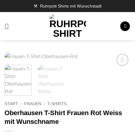
Zum
⚒️ Ruhrpott Shirts mit Wunschstadt
Inhalt
springen
START
/
FRAUEN
/
T-SHIRTS
Oberhausen T-Shirt Frauen Rot Weiss
mit Wunschname