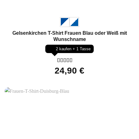
Gelsenkirchen T-Shirt Frauen Blau oder Weiß mit
Wunschname
2 kaufen + 1 Tasse
Bewertet
24,90
€
mit
5
von 5