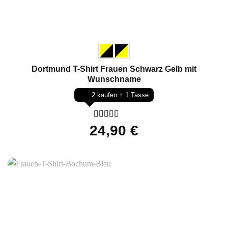
Dortmund T-Shirt Frauen Schwarz Gelb mit
Wunschname
2 kaufen + 1 Tasse
Bewertet
24,90
€
mit
5
von 5