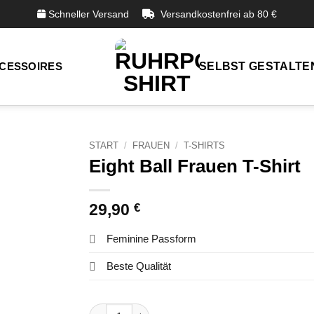
Schneller Versand
Versandkostenfrei ab 80 €
CESSOIRES
SELBST GESTALTE
START
/
FRAUEN
/
T-SHIRTS
Eight Ball Frauen T-Shirt
29,90
€
Feminine Passform
Beste Qualität
Eight Ball Frauen T-Shirt Menge