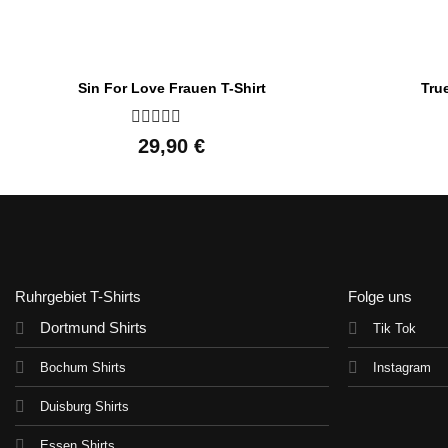
Sin For Love Frauen T-Shirt
Tru
Bewertet
29,90
€
mit
0
von
5
Ruhrgebiet T-Shirts
Folge uns
Dortmund Shirts
Tik Tok
Bochum Shirts
Instagram
Duisburg Shirts
Essen Shirts