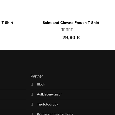
 T-Shirt
Saint and Clowns Frauen T-Shirt
Bewertet
29,90
€
mit
0
von
5
Partner
Iflock
Aufkleberwunsch
Tierfotodruck
Körperschmiede Unna