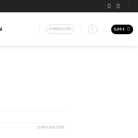
N
ANMELDEN
0,00
€
ZURÜCKSETZEN