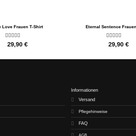
e Love Frauen T-Shirt
Eternal Sentence Frauen
Bewertet
Bewertet
29,90
€
29,90
€
mit
mit
0
0
von
von
5
5
Informationen
Versand
Pflegehinweise
FAQ
AGB