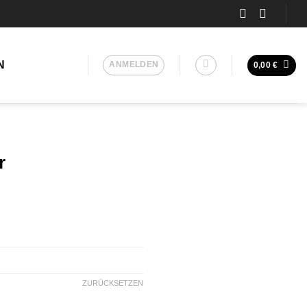
N
ANMELDEN
0,00
€
r
ZURÜCKSETZEN