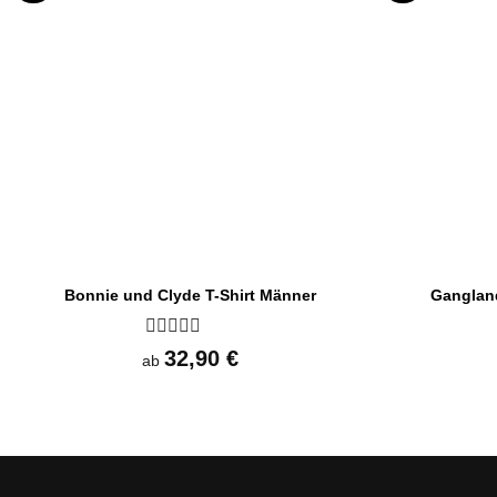
Bonnie und Clyde T-Shirt Männer
Gangland
Bewertet
32,90
€
ab
mit
0
von
5