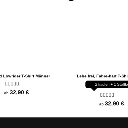
 Lowrider T-Shirt Männer
Lebe frei, Fahre-hart T-Sh
2 kaufen + 1 Stoffb
Bewertet
32,90
€
ab
mit
0
Bewertet
32,90
€
von
ab
mit
5
0
von
5