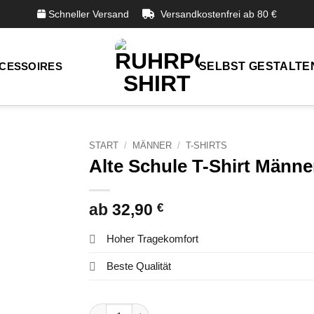
Schneller Versand
Versandkostenfrei ab 80 €
CESSOIRES
SELBST GESTALTE
START
/
MÄNNER
/
T-SHIRTS
Alte Schule T-Shirt Männe
ab
32,90
€
Hoher Tragekomfort
Beste Qualität
Alte Schule T-Shirt Männer Menge