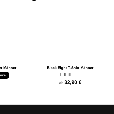
irt Männer
Black Eight T-Shirt Männer
eutel
Bewertet
32,90
€
ab
mit
0
von
5