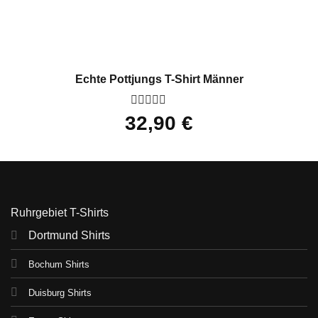
Echte Pottjungs T-Shirt Männer
Bewertet
32,90
€
mit
0
von
5
Ruhrgebiet T-Shirts
Dortmund Shirts
Bochum Shirts
Duisburg Shirts