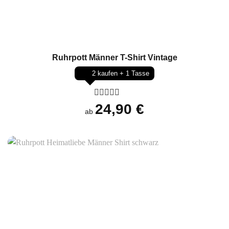
Ruhrpott Männer T-Shirt Vintage
2 kaufen + 1 Tasse
Bewertet
24,90
€
ab
mit
0
von
5