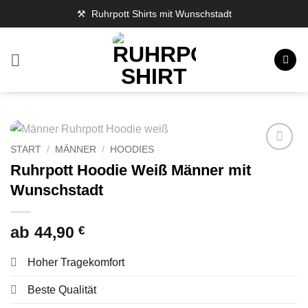
Zum
⚒️ Ruhrpott Shirts mit Wunschstadt
Inhalt
springen
START
/
MÄNNER
/
HOODIES
Ruhrpott Hoodie Weiß Männer mit
Wunschstadt
ab
44,90
€
Hoher Tragekomfort
Beste Qualität