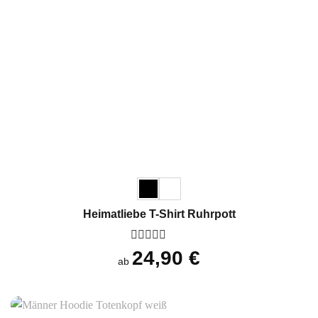
Heimatliebe T-Shirt Ruhrpott
Bewertet
24,90
€
ab
mit
0
von
5